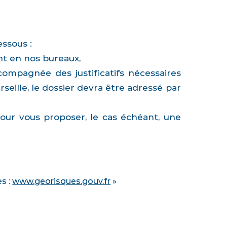
essous :
t en nos bureaux,
ccompagnée des justificatifs nécessaires
eille, le dossier devra être adressé par
pour vous proposer, le cas échéant, une
es :
www.georisques.gouv.fr
»