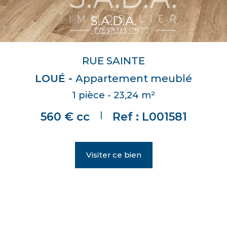
RUE SAINTE
LOUÉ -
Appartement meublé
1 pièce - 23,24 m²
|
560 € cc
Ref : L001581
Visiter ce bien