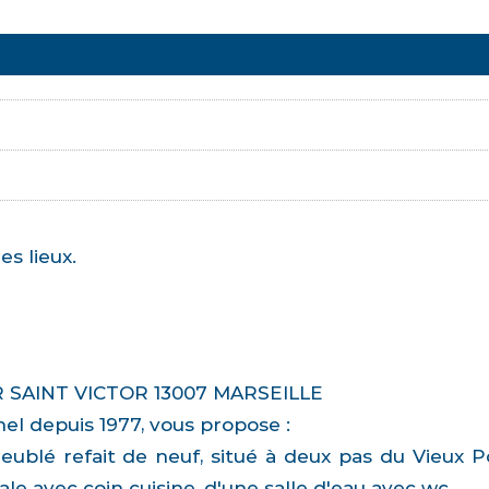
es lieux.
 SAINT VICTOR 13007 MARSEILLE
el depuis 1977, vous propose :
blé refait de neuf, situé à deux pas du Vieux Po
e avec coin cuisine, d'une salle d'eau avec wc.