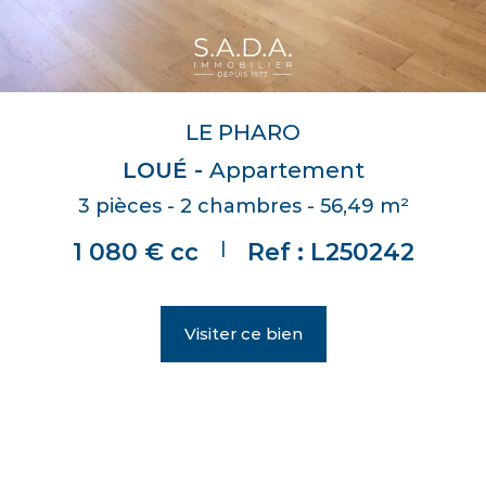
LE PHARO
LOUÉ -
Appartement
3 pièces - 2 chambres - 56,49 m²
|
1 080 € cc
Ref : L250242
Visiter ce bien