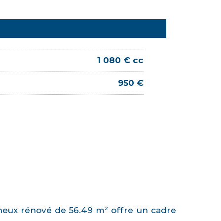
1 080 € cc
950 €
neux rénové de 56.49 m² offre un cadre