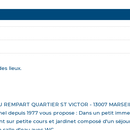
es lieux.
U REMPART QUARTIER ST VICTOR - 13007 MARSEI
el depuis 1977 vous propose : Dans un petit immeu
sur petite cours et jardinet composé d'un séjour/c
 salle d'eau avec WC.