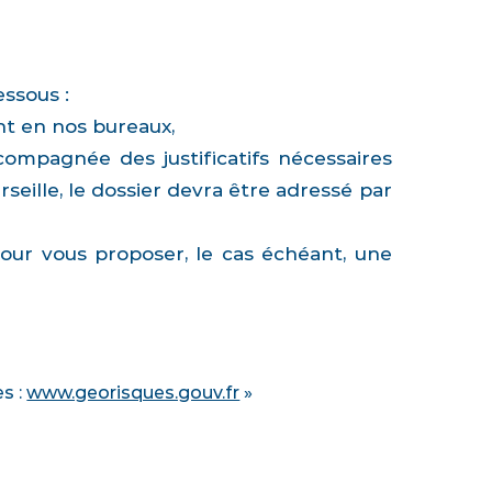
essous :
t en nos bureaux,
ccompagnée des justificatifs nécessaires
eille, le dossier devra être adressé par
pour vous proposer, le cas échéant, une
es :
www.georisques.gouv.fr
»