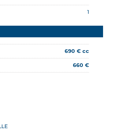
1
690 € cc
660 €
LLE