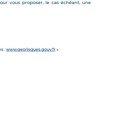
pour vous proposer, le cas échéant, une
es :
www.georisques.gouv.fr
»