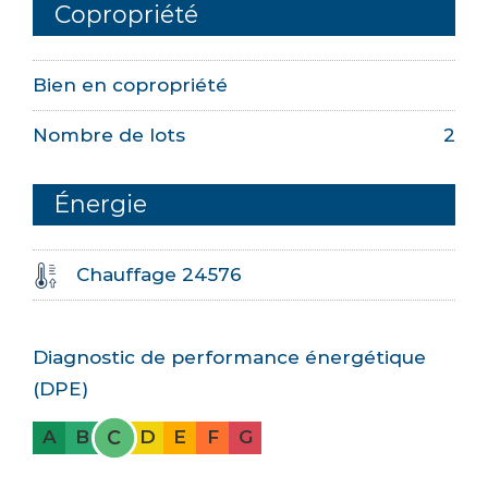
Copropriété
Bien en copropriété
Nombre de lots
2
Énergie
Chauffage 24576
Diagnostic de performance énergétique
(DPE)
C
A
B
D
E
F
G