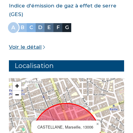
Indice d'émission de gaz à effet de serre
(GES)
A
B
C
D
E
F
G
Voir le détail
Localisation
+
−
×
CASTELLANE, Marseille, 13006