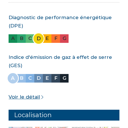
Diagnostic de performance énergétique
(DPE)
D
A
B
C
E
F
G
Indice d'émission de gaz à effet de serre
(GES)
A
B
C
D
E
F
G
Voir le détail
Localisation