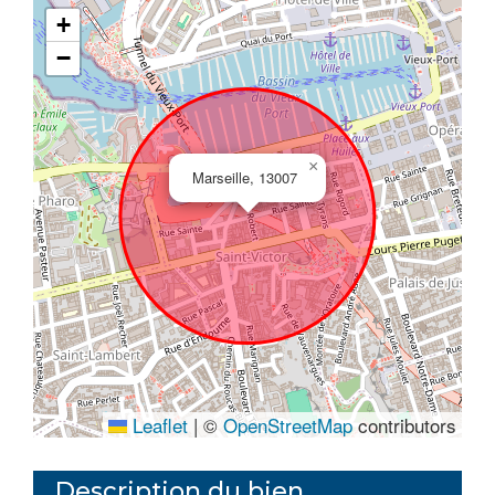
+
−
×
Marseille, 13007
Leaflet
|
©
OpenStreetMap
contributors
Description du bien