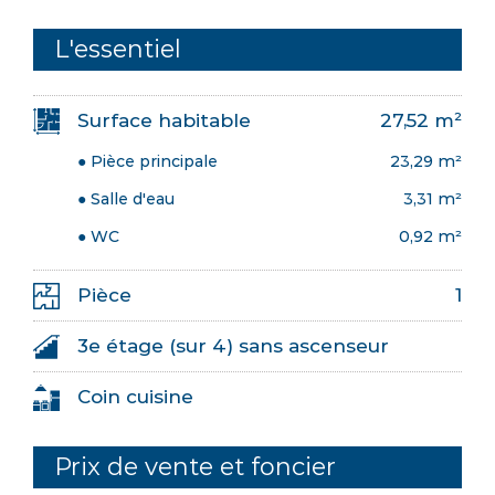
L'essentiel
Surface habitable
27,52 m²
● Pièce principale
23,29 m²
● Salle d'eau
3,31 m²
● WC
0,92 m²
Pièce
1
3e étage (sur 4) sans ascenseur
Coin cuisine
Prix de vente et foncier