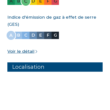
C
A
B
D
E
F
G
Indice d'émission de gaz à effet de serre
(GES)
A
B
C
D
E
F
G
Voir le détail
Localisation