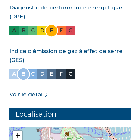
Diagnostic de performance énergétique
(DPE)
E
A
B
C
D
F
G
Indice d'émission de gaz à effet de serre
(GES)
B
A
C
D
E
F
G
Voir le détail
Localisation
+