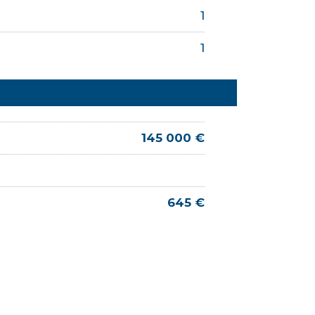
1
1
145 000 €
645 €