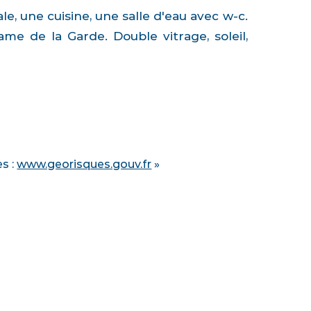
, une cuisine, une salle d'eau avec w-c.
me de la Garde. Double vitrage, soleil,
es :
www.georisques.gouv.fr
»