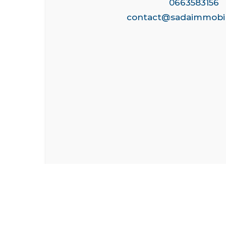
0663583156
contact@sadaimmobil