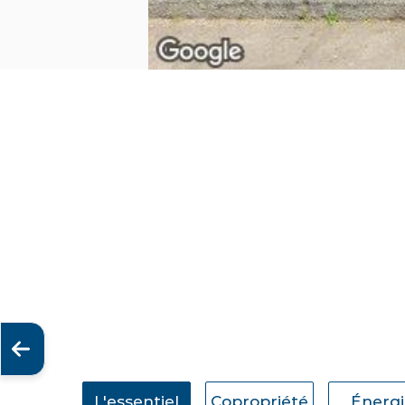
L'essentiel
Copropriété
Énerg